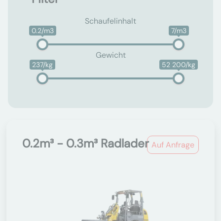
Schaufelinhalt
0.2/m3
7/m3
Gewicht
237/kg
52 200/kg
0.2m³ - 0.3m³ Radlader
Auf Anfrage