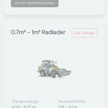
Nur für Geschäftskunden
0.7m³ - 1m³ Radlader
Auf Anfrage
Transportlänge
Ausschütthöhe
4,54 - 6,27 m
0,8 - 4,1 m