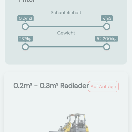
Schaufelinhalt
0.2/m3
7/m3
Gewicht
237/kg
52 200/kg
0.2m³ - 0.3m³ Radlader
Auf Anfrage