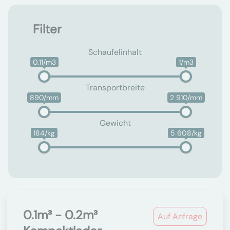
Filter
Schaufelinhalt
0.11/m3
1/m3
Transportbreite
890/mm
2 910/mm
Gewicht
184/kg
5 608/kg
0.1m³ - 0.2m³
Auf Anfrage