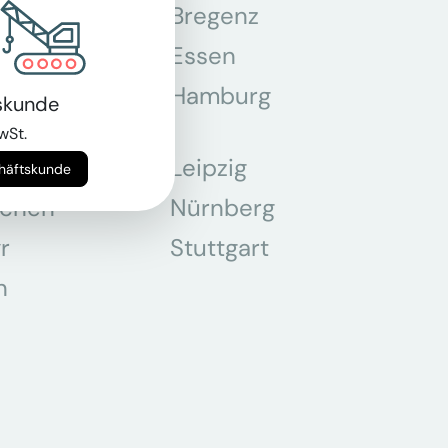
n
Bregenz
tmund
Essen
z
Hamburg
skunde
wSt.
Leipzig
chäftskunde
chen
Nürnberg
r
Stuttgart
n