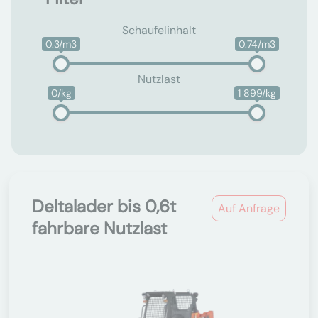
Schaufelinhalt
0.3/m3
0.74/m3
Nutzlast
0/kg
1 899/kg
Deltalader bis 0,6t
Auf Anfrage
fahrbare Nutzlast