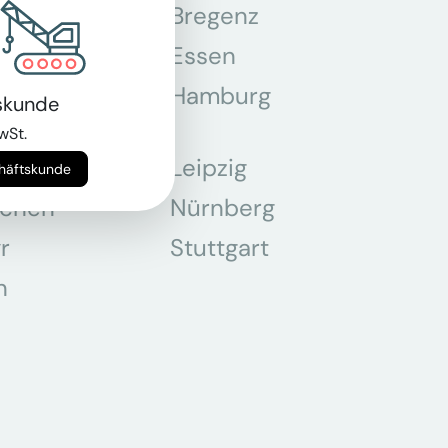
n
Bregenz
tmund
Essen
z
Hamburg
skunde
wSt.
Leipzig
chäftskunde
chen
Nürnberg
r
Stuttgart
n