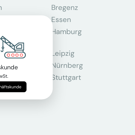
n
Bregenz
tmund
Essen
z
Hamburg
Leipzig
chen
Nürnberg
skunde
r
Stuttgart
wSt.
chäftskunde
n