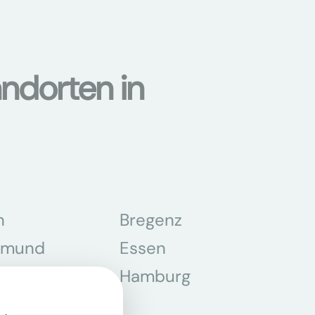
ndorten in
n
Bregenz
tmund
Essen
z
Hamburg