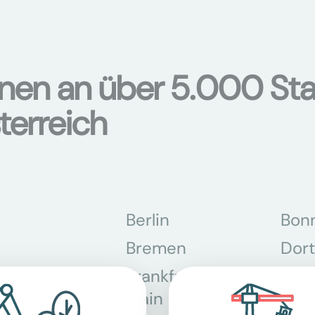
onen an über 5.000 Sta
terreich
Berlin
Bon
Bremen
Dor
Frankfurt am
Gra
Main