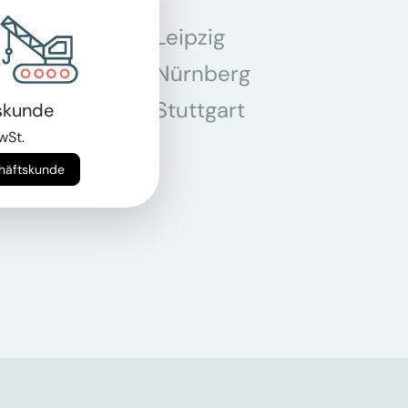
Leipzig
chen
Nürnberg
r
Stuttgart
skunde
wSt.
n
chäftskunde