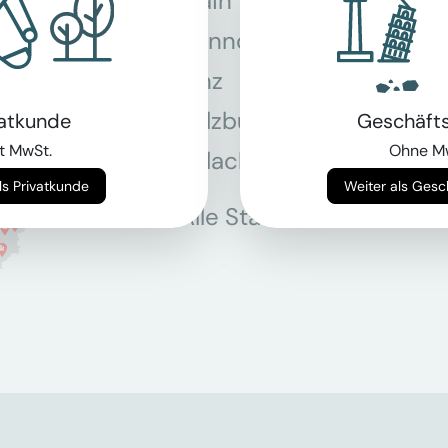
Main
Hannover
Köln
Linz
Mün
Salzburg
Stey
vatkunde
Geschäft
t MwSt.
Ohne M
Villach
Wie
Weiter als Privatkunde
Weiter als Ges
Alle Standorte