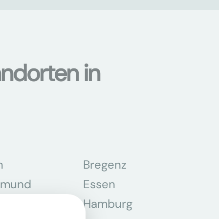
ndorten in
n
Bregenz
tmund
Essen
z
Hamburg