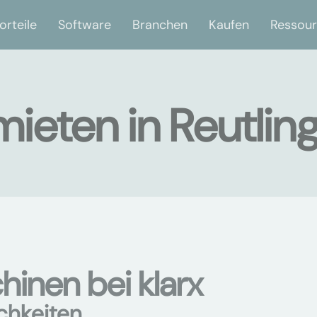
orteile
Software
Branchen
Kaufen
Ressou
eten in Reutlin
nen bei klarx
chkeiten