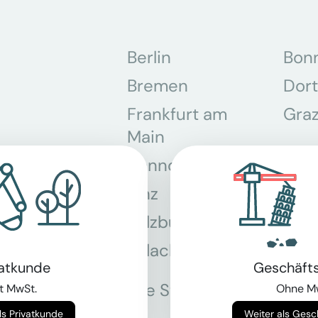
Berlin
Bon
Bremen
Dor
Frankfurt am
Gra
Main
Hannover
Köln
Linz
Mün
Salzburg
Stey
Villach
Wie
vatkunde
Geschäft
Alle Standorte
t MwSt.
Ohne M
Weiter als Privatkunde
Weiter als Ges