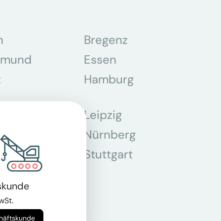
n
Bregenz
tmund
Essen
z
Hamburg
Leipzig
chen
Nürnberg
r
Stuttgart
n
skunde
wSt.
chäftskunde