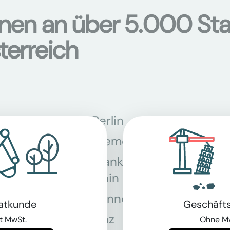
onen an über 5.000 Sta
terreich
Berlin
Bon
Bremen
Dor
Frankfurt am
Gra
Main
Hannover
Köln
vatkunde
Geschäft
Linz
Mün
t MwSt.
Ohne M