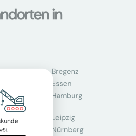
ndorten in
n
Bregenz
tmund
Essen
z
Hamburg
Leipzig
skunde
chen
Nürnberg
wSt.