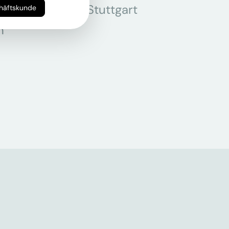
r
Stuttgart
chäftskunde
n