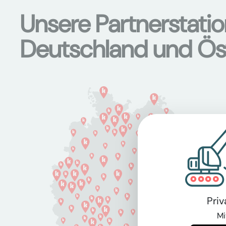
Unsere Partnerstati
Deutschland und Ös
Pri
Mi