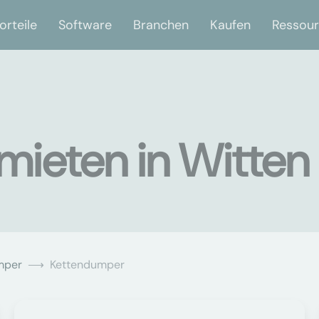
orteile
Software
Branchen
Kaufen
Ressou
ieten in Witten
mper
Kettendumper