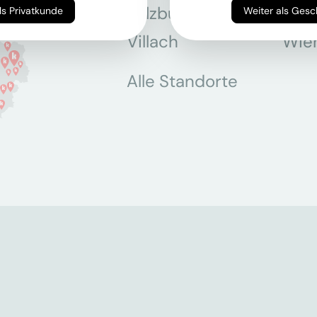
Salzburg
Stey
Weiter als Privatkunde
Weiter als Ges
Villach
Wie
Alle Standorte