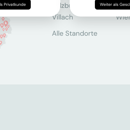
Salzburg
Stey
Weiter als Privatkunde
Weiter als Ges
Villach
Wie
Alle Standorte