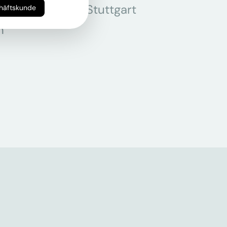
r
Stuttgart
chäftskunde
n