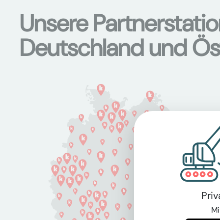
Unsere Partnerstati
Deutschland und Ös
Pri
Mi