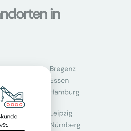
ndorten in
n
Bregenz
tmund
Essen
z
Hamburg
Leipzig
skunde
chen
Nürnberg
wSt.