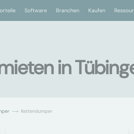
orteile
Software
Branchen
Kaufen
Ressou
mieten in Tübing
mper
Kettendumper