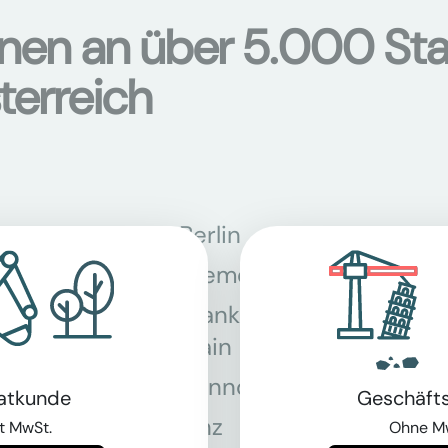
onen an über 5.000 Sta
terreich
Berlin
Bon
Bremen
Dor
Frankfurt am
Gra
Main
Hannover
Köln
vatkunde
Geschäft
Linz
Mün
t MwSt.
Ohne M