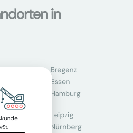
ndorten in
n
Bregenz
tmund
Essen
z
Hamburg
Leipzig
skunde
chen
Nürnberg
wSt.