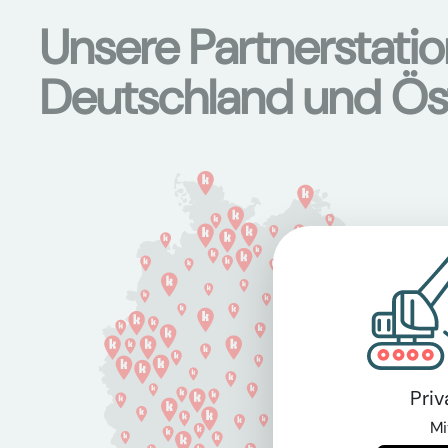
Unsere Partnerstati
Deutschland und Ös
Pri
Mi