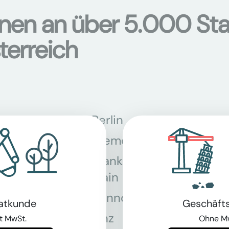
onen an über 5.000 Sta
terreich
Berlin
Bon
Bremen
Dor
Frankfurt am
Gra
Main
Hannover
Köln
vatkunde
Geschäft
Linz
Mün
t MwSt.
Ohne M