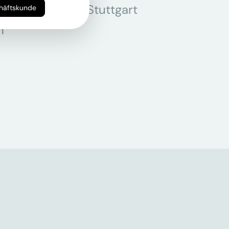
r
Stuttgart
chäftskunde
n