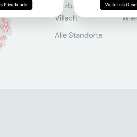
Salzburg
Stey
Weiter als Privatkunde
Weiter als Ges
Villach
Wie
Alle Standorte