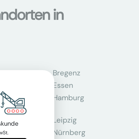
ndorten in
n
Bregenz
tmund
Essen
z
Hamburg
Leipzig
skunde
chen
Nürnberg
wSt.