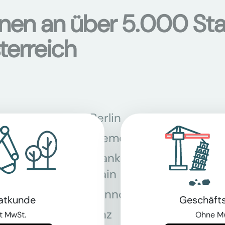
onen an über 5.000 Sta
terreich
Berlin
Bon
Bremen
Dor
Frankfurt am
Gra
Main
Hannover
Köln
vatkunde
Geschäft
Linz
Mün
t MwSt.
Ohne M