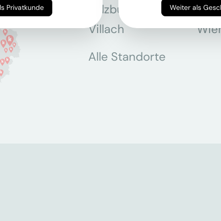
Salzburg
Stey
Weiter als Privatkunde
Weiter als Ges
Villach
Wie
Alle Standorte