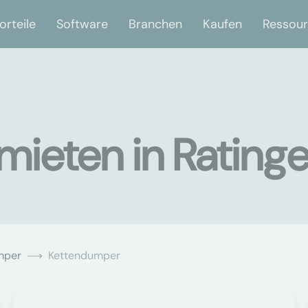
orteile
Software
Branchen
Kaufen
Ressou
ieten in Rating
mper
Kettendumper