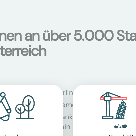
onen an über 5.000 Sta
terreich
Berlin
Bon
Bremen
Dor
Frankfurt am
Gra
Main