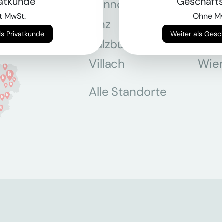
vatkunde
Geschäft
Hannover
Köln
t MwSt.
Ohne M
Linz
Mün
Weiter als Privatkunde
Weiter als Ges
Salzburg
Stey
Villach
Wie
Alle Standorte