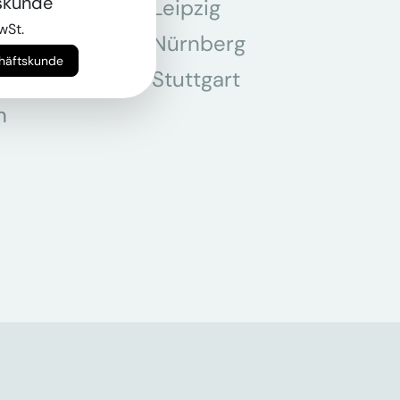
skunde
Leipzig
wSt.
chen
Nürnberg
chäftskunde
r
Stuttgart
n