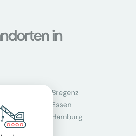
ndorten in
n
Bregenz
tmund
Essen
z
Hamburg