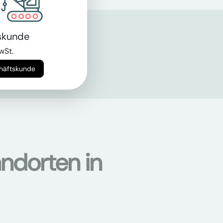
skunde
wSt.
chäftskunde
ndorten in