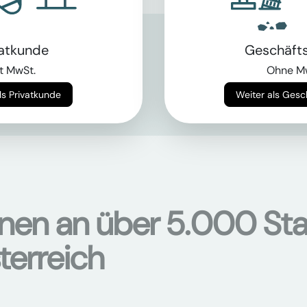
vatkunde
Geschäft
als Bagger?
t MwSt.
Ohne M
chinen
hier
Weiter als Privatkunde
Weiter als Ges
onen an über 5.000 Sta
terreich