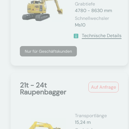
Grabtiefe
4780 - 8630 mm
Schnellwechsler
Ms10
Technische Details
Nur für Geschäftskunden
21t - 24t
Auf Anfrage
Raupenbagger
Transportlänge
15,24 m