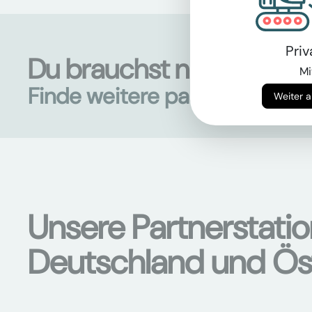
Pri
Du brauchst noch mehr 
Mi
Finde weitere passende Mas
Unsere Partnerstati
Deutschland und Ös