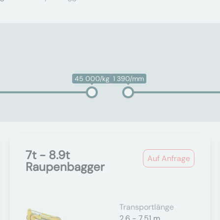
45 000/kg
1 390/mm
7t - 8.9t
Auf Anfrage
Raupenbagger
Transportlänge
2,6 - 7,51 m