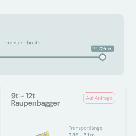
Transportbreite
7 270/mm
9t - 12t
Auf Anfrage
Raupenbagger
Transportlänge
2,86 - 8,1 m