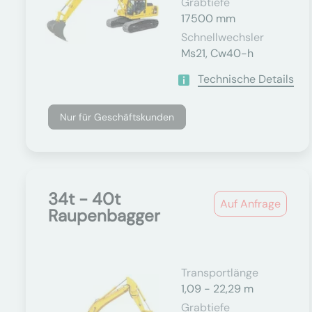
Grabtiefe
17500 mm
Schnellwechsler
Ms21, Cw40-h
Technische Details
Nur für Geschäftskunden
34t - 40t
Auf Anfrage
Raupenbagger
Transportlänge
1,09 - 22,29 m
Grabtiefe