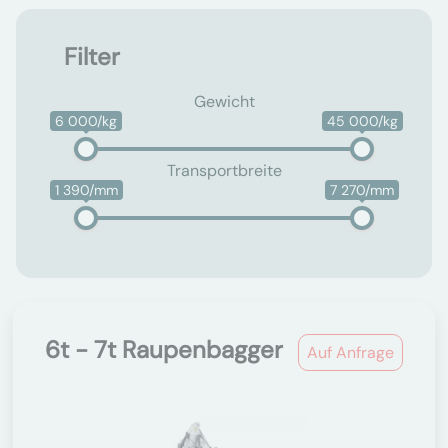
Filter
Gewicht
6 000/kg
45 000/kg
Transportbreite
1 390/mm
7 270/mm
6t - 7t Raupenbagger
Auf Anfrage