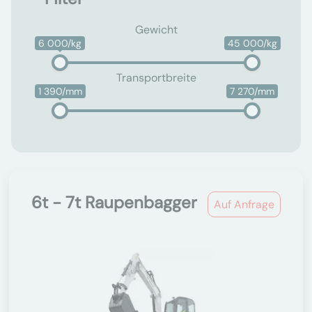
Gewicht
6 000/kg
45 000/kg
Transportbreite
1 390/mm
7 270/mm
6t - 7t Raupenbagger
Auf Anfrage