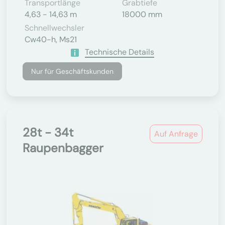
Transportlänge
Grabtiefe
4,63 - 14,63 m
18000 mm
Schnellwechsler
Cw40-h, Ms21
Technische Details
Nur für Geschäftskunden
28t - 34t
Auf Anfrage
Raupenbagger