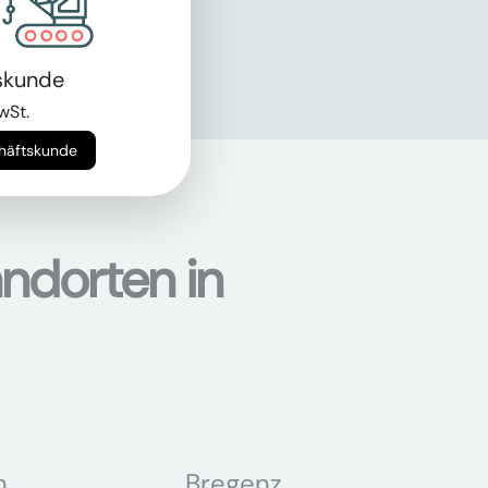
skunde
wSt.
chäftskunde
ndorten in
n
Bregenz