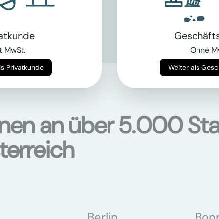
als Bagger?
chinen
hier
vatkunde
Geschäft
t MwSt.
Ohne M
Weiter als Privatkunde
Weiter als Ges
onen an über 5.000 Sta
terreich
Berlin
Bon