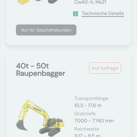
Cw40-h, Ms21
Technische Details
Nur für Geschäftskunden
40t - 50t
Auf Anfrage
Raupenbagger
Transportlänge
10,3 - 17,6 m
Grabtiefe
7000 - 7740 mm
Reichweite
11,17 - 11,5 m