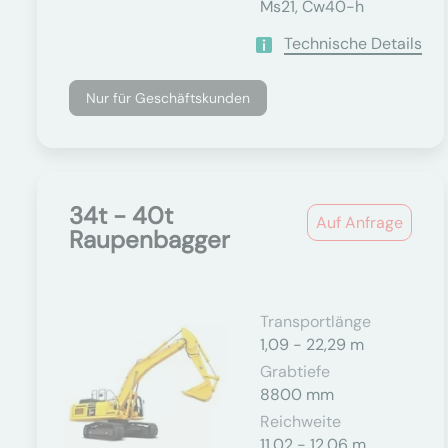
Ms21, Cw40-h
Technische Details
Nur für Geschäftskunden
34t - 40t
Auf Anfrage
Raupenbagger
Transportlänge
1,09 - 22,29 m
Grabtiefe
8800 mm
Reichweite
11,02 - 12,06 m