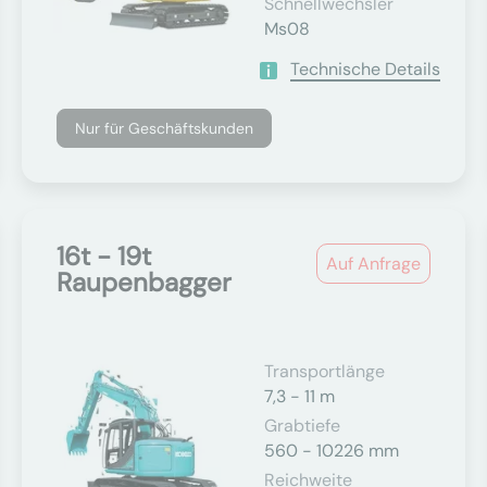
Schnellwechsler
Ms08
Technische Details
Nur für Geschäftskunden
16t - 19t
Auf Anfrage
Raupenbagger
Transportlänge
7,3 - 11 m
Grabtiefe
560 - 10226 mm
Reichweite