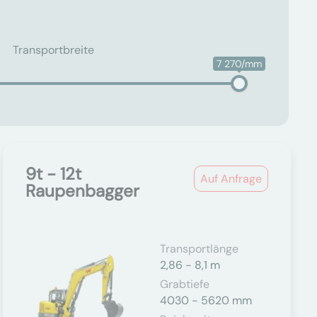
Transportbreite
7 270/mm
9t - 12t
Auf Anfrage
Raupenbagger
Transportlänge
2,86 - 8,1 m
Grabtiefe
4030 - 5620 mm