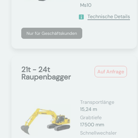
Ms10
Technische Details
Nur für Geschäftskunden
21t - 24t
Auf Anfrage
Raupenbagger
Transportlänge
15,24 m
Grabtiefe
17500 mm
Schnellwechsler