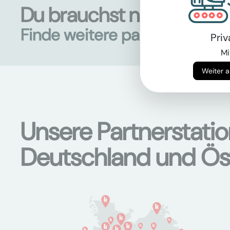
Du brauchst noch mehr 
Finde weitere passende Mas
Pri
Mi
Unsere Partnerstati
Deutschland und Ös