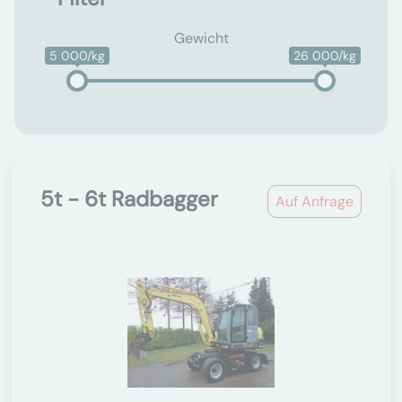
Gewicht
5 000/kg
26 000/kg
5t - 6t Radbagger
Auf Anfrage