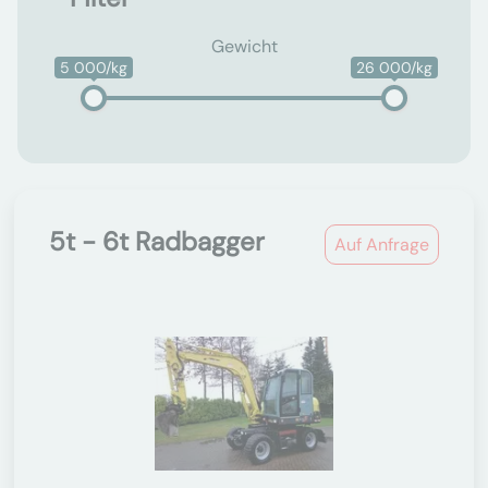
Gewicht
5 000/kg
26 000/kg
5t - 6t Radbagger
Auf Anfrage