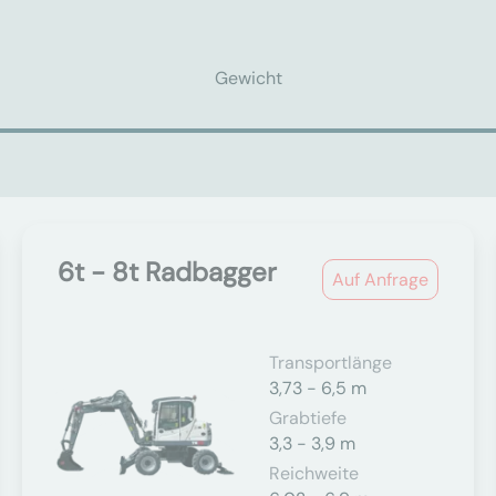
Gewicht
6t - 8t Radbagger
Auf Anfrage
Transportlänge
3,73 - 6,5 m
Grabtiefe
3,3 - 3,9 m
Reichweite