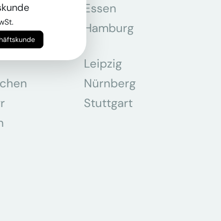
tmund
Essen
skunde
wSt.
z
Hamburg
chäftskunde
Leipzig
chen
Nürnberg
r
Stuttgart
n