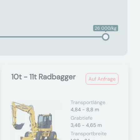
26 000/kg
10t - 11t Radbagger
Auf Anfrage
Transportlänge
4,84 - 8,8 m
Grabtiefe
3,46 - 4,65 m
Transportbreite