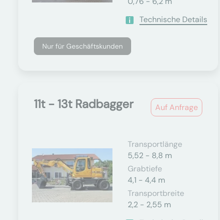
0,76 - 6,2 m
Technische Details
Nur für Geschäftskunden
11t - 13t Radbagger
Auf Anfrage
Transportlänge
5,52 - 8,8 m
Grabtiefe
4,1 - 4,4 m
Transportbreite
2,2 - 2,55 m