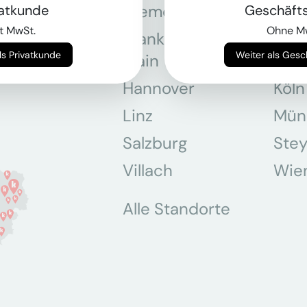
Bremen
Dor
vatkunde
Geschäft
t MwSt.
Ohne M
Frankfurt am
Gra
Weiter als Privatkunde
Weiter als Ges
Main
Hannover
Köln
Linz
Mün
Salzburg
Stey
Villach
Wie
Alle Standorte