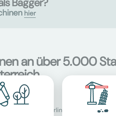
als Bagger?
chinen
hier
onen an über 5.000 Sta
terreich
Berlin
Bon