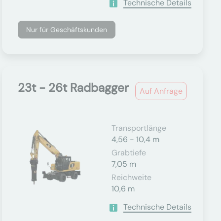
Technische Details
Nur für Geschäftskunden
23t - 26t Radbagger
Auf Anfrage
Transportlänge
4,56 - 10,4 m
Grabtiefe
7,05 m
Reichweite
10,6 m
Technische Details