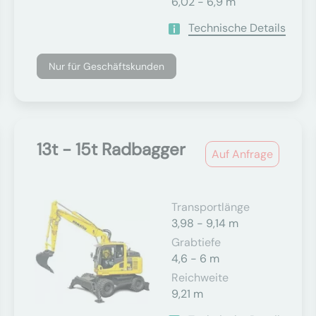
6,02 - 6,9 m
Technische Details
Nur für Geschäftskunden
13t - 15t Radbagger
Auf Anfrage
Transportlänge
3,98 - 9,14 m
Grabtiefe
4,6 - 6 m
Reichweite
9,21 m