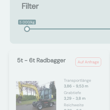
Filter
5 000/kg
5t - 6t Radbagger
Auf Anfrage
Transportlänge
3,86 - 9,53 m
Grabtiefe
3,29 - 3,8 m
Reichweite