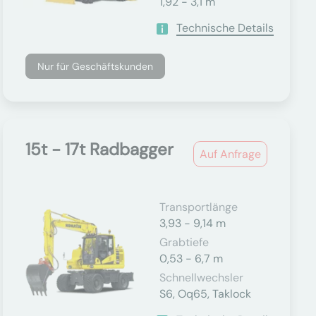
1,92 - 3,1 m
Technische Details
Nur für Geschäftskunden
15t - 17t Radbagger
Auf Anfrage
Transportlänge
3,93 - 9,14 m
Grabtiefe
0,53 - 6,7 m
Schnellwechsler
S6, Oq65, Taklock