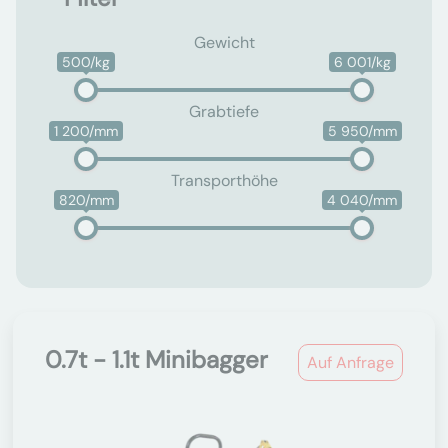
Gewicht
500/kg
6 001/kg
Grabtiefe
1 200/mm
5 950/mm
Transporthöhe
820/mm
4 040/mm
0.7t - 1.1t Minibagger
Auf Anfrage