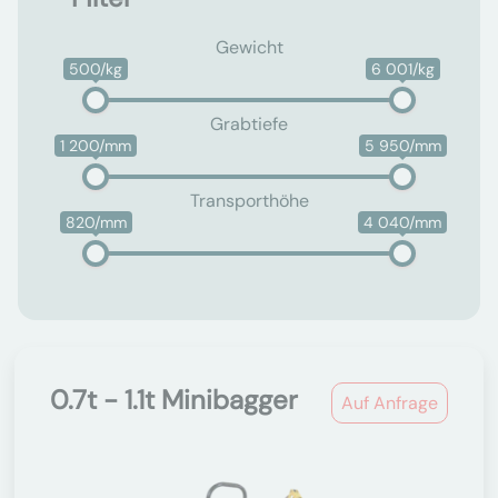
Gewicht
500/kg
6 001/kg
Grabtiefe
1 200/mm
5 950/mm
Transporthöhe
820/mm
4 040/mm
0.7t - 1.1t Minibagger
Auf Anfrage