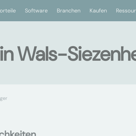
orteile
Software
Branchen
Kaufen
Ressou
 in Wals-Siezenh
ger
chkeiten