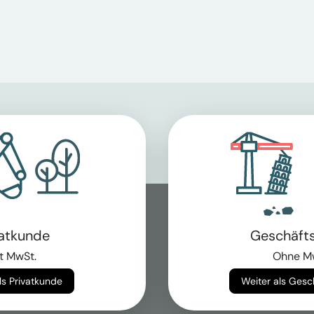
vatkunde
Geschäft
t MwSt.
Ohne M
Weiter als Privatkunde
Weiter als Ges