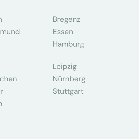
n
Bregenz
tmund
Essen
z
Hamburg
Leipzig
chen
Nürnberg
r
Stuttgart
n