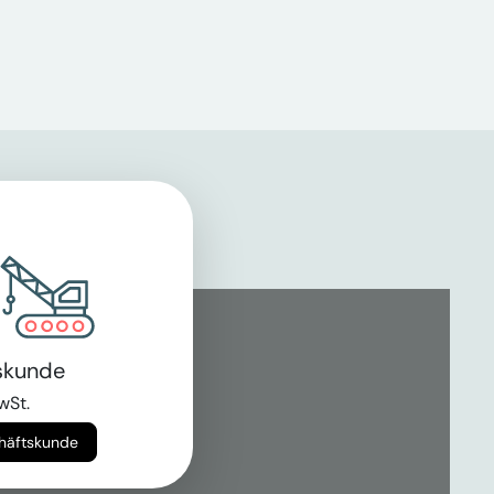
skunde
wSt.
chäftskunde