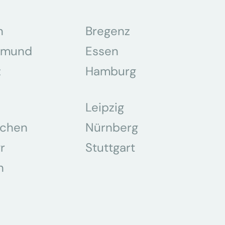
n
Bregenz
tmund
Essen
z
Hamburg
Leipzig
chen
Nürnberg
r
Stuttgart
n