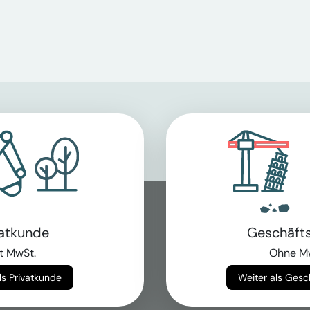
vatkunde
Geschäft
t MwSt.
Ohne M
Weiter als Privatkunde
Weiter als Ges