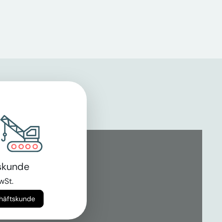
skunde
wSt.
chäftskunde