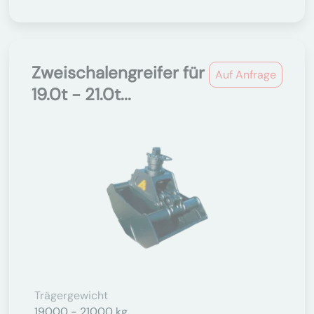
Zweischalengreifer für
Auf Anfrage
19.0t - 21.0t...
Trägergewicht
19000 - 21000 kg