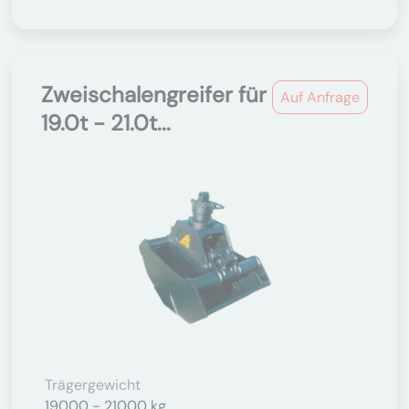
Zweischalengreifer für
Auf Anfrage
19.0t - 21.0t...
Trägergewicht
19000 - 21000 kg