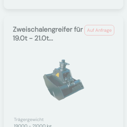
Zweischalengreifer für
Auf Anfrage
19.0t - 21.0t...
Trägergewicht
19000 - 21000 kg