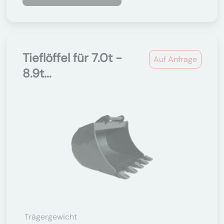
Tieflöffel für 7.0t -
Auf Anfrage
8.9t...
Trägergewicht