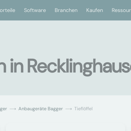
orteile
Software
Branchen
Kaufen
Ressou
en in Recklinghau
ger
Anbaugeräte Bagger
Tieflöffel