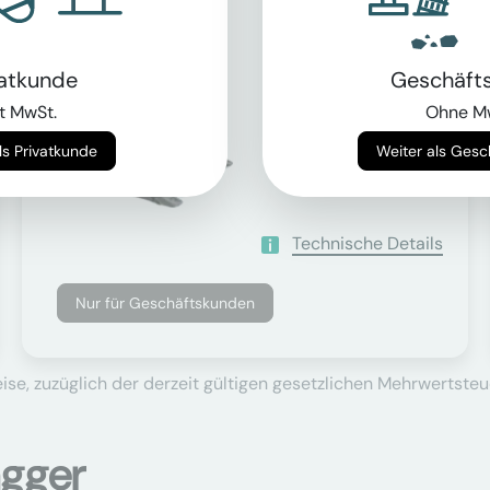
Trägergewicht
vatkunde
Geschäft
40000 - 50000 kg
t MwSt.
Ohne M
Weiter als Privatkunde
Weiter als Ges
Technische Details
Nur für Geschäftskunden
se, zuzüglich der derzeit gültigen gesetzlichen Mehrwertsteu
agger