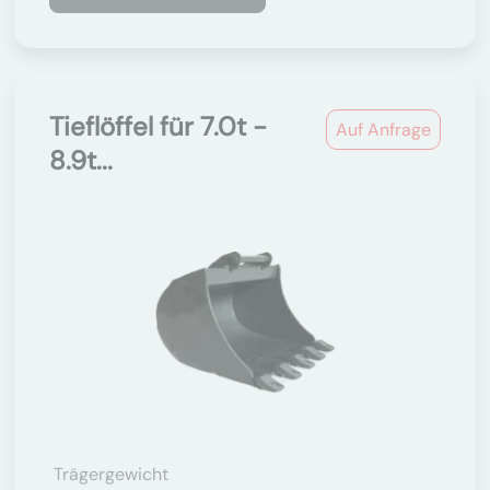
Tieflöffel für 7.0t -
Auf Anfrage
8.9t...
Trägergewicht