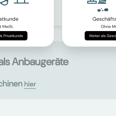
> von 1.9t bis 59.9t
Mehr erfahren
vatkunde
Geschäft
t MwSt.
Ohne M
Weiter als Privatkunde
Weiter als Ges
als Anbaugeräte
chinen
hier