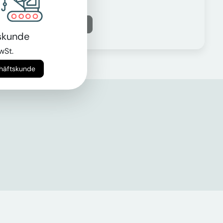
Mehr erfahren
skunde
wSt.
chäftskunde