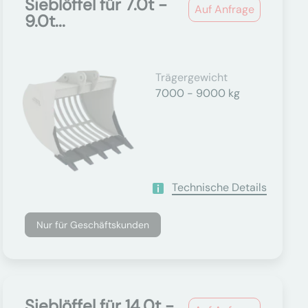
Sieblöffel für 7.0t -
Auf Anfrage
9.0t...
Trägergewicht
7000 - 9000 kg
Technische Details
Nur für Geschäftskunden
Sieblöffel für 14.0t -