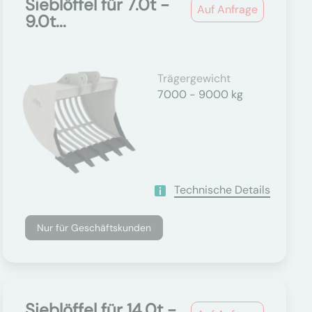
Sieblöffel für 7.0t -
Auf Anfrage
9.0t...
Trägergewicht
7000 - 9000 kg
Technische Details
Nur für Geschäftskunden
Sieblöffel für 14.0t -