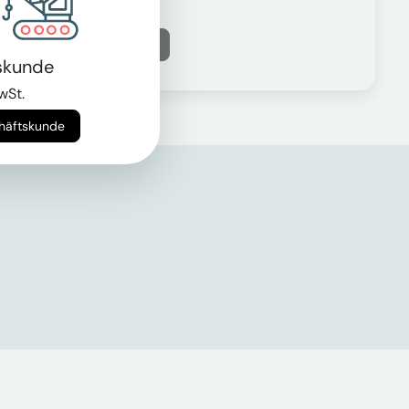
Mehr erfahren
skunde
wSt.
chäftskunde