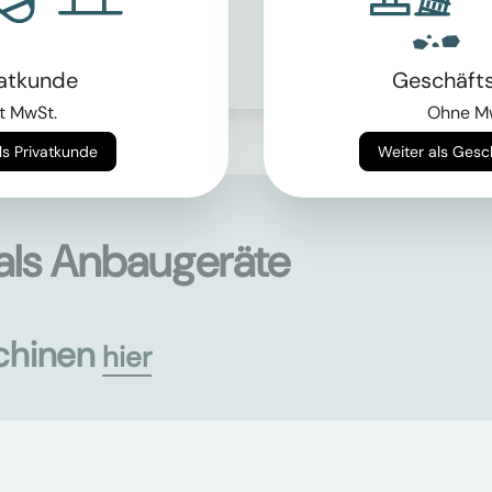
> von 1.9t bis 59.9t
Mehr erfahren
vatkunde
Geschäft
t MwSt.
Ohne M
Weiter als Privatkunde
Weiter als Ges
als Anbaugeräte
chinen
hier