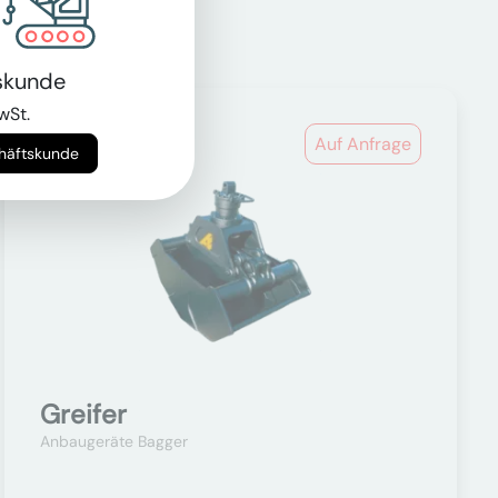
skunde
wSt.
Auf Anfrage
chäftskunde
Greifer
Anbaugeräte Bagger