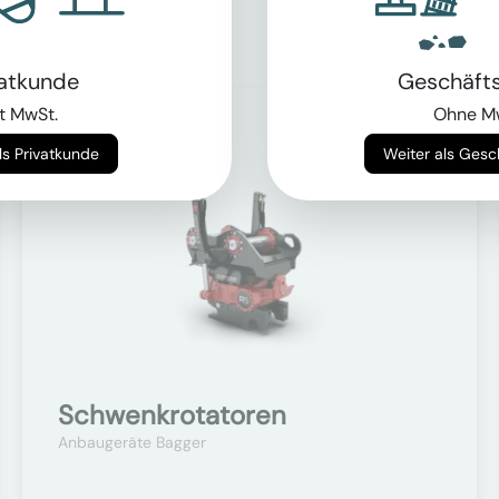
vatkunde
Geschäft
t MwSt.
Ohne M
Auf Anfrage
Weiter als Privatkunde
Weiter als Ges
Schwenkrotatoren
Anbaugeräte Bagger