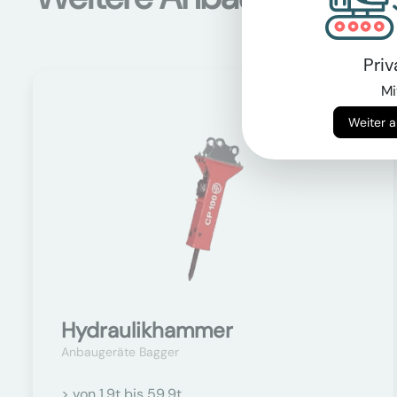
Pri
Mi
Auf Anfrage
Hydraulikhammer
Anbaugeräte Bagger
> von 1.9t bis 59.9t