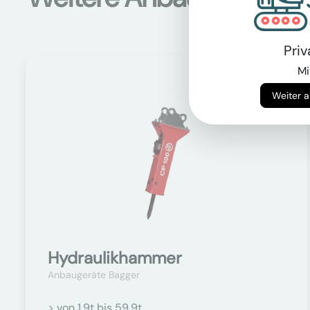
Pri
Mi
Auf Anfrage
Hydraulikhammer
Anbaugeräte Bagger
> von 1.9t bis 59.9t