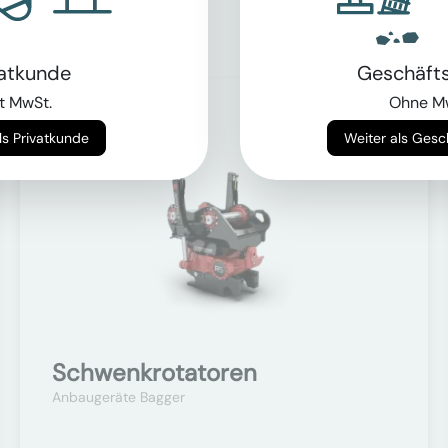
vatkunde
Geschäft
t MwSt.
Ohne M
Auf Anfrage
Weiter als Privatkunde
Weiter als Ges
Schwenkrotatoren
Anbaugeräte Bagger