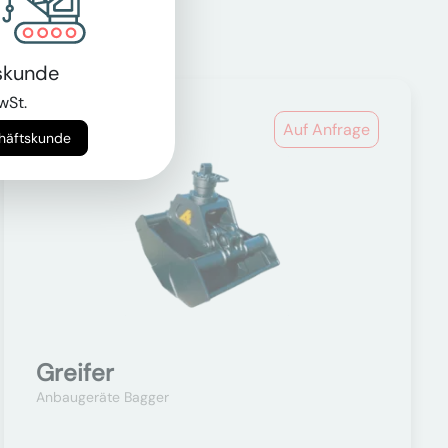
skunde
wSt.
Auf Anfrage
chäftskunde
Greifer
Anbaugeräte Bagger