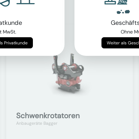
vatkunde
Geschäft
t MwSt.
Ohne M
Auf Anfrage
Weiter als Privatkunde
Weiter als Ges
Schwenkrotatoren
Anbaugeräte Bagger