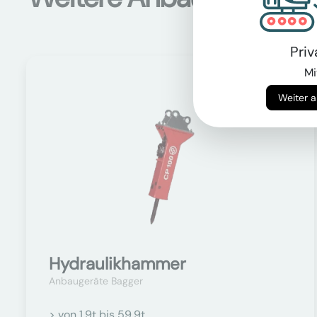
Pri
Mi
Auf Anfrage
Hydraulikhammer
Anbaugeräte Bagger
> von 1.9t bis 59.9t