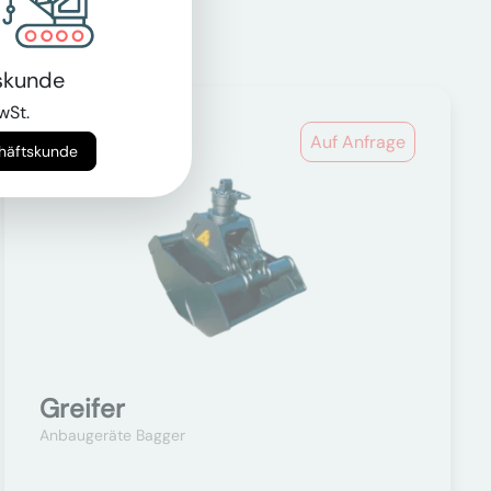
skunde
wSt.
Auf Anfrage
chäftskunde
Greifer
Anbaugeräte Bagger