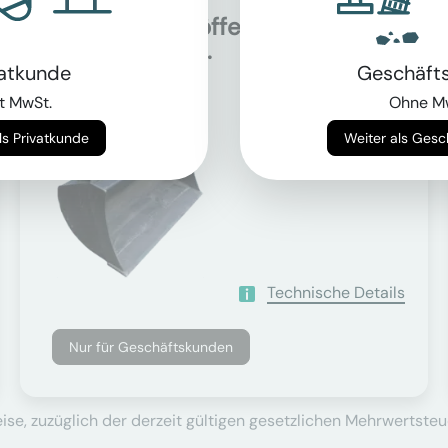
Grabenräumlöffel für
Auf Anfrage
34.0t - 40.0t...
vatkunde
Geschäft
t MwSt.
Ohne M
Trägergewicht
Weiter als Privatkunde
Weiter als Ges
34000 - 40000 kg
Technische Details
Nur für Geschäftskunden
se, zuzüglich der derzeit gültigen gesetzlichen Mehrwertsteu