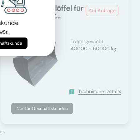
Grabenräumlöffel für
Auf Anfrage
40.0t - 49.9t...
skunde
wSt.
Trägergewicht
chäftskunde
40000 - 50000 kg
Technische Details
Nur für Geschäftskunden
er.