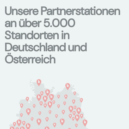
Unsere Partnerstationen
an über 5.000
Standorten in
Deutschland und
Österreich