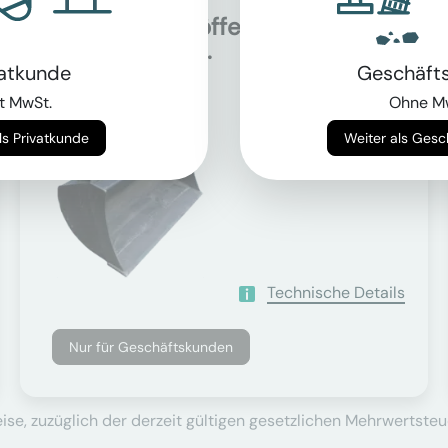
Grabenräumlöffel für
Auf Anfrage
34.0t - 40.0t...
vatkunde
Geschäft
t MwSt.
Ohne M
Trägergewicht
Weiter als Privatkunde
Weiter als Ges
34000 - 40000 kg
Technische Details
Nur für Geschäftskunden
se, zuzüglich der derzeit gültigen gesetzlichen Mehrwertsteu