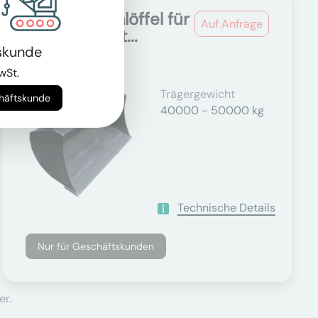
Grabenräumlöffel für
Auf Anfrage
40.0t - 49.9t...
skunde
wSt.
Trägergewicht
chäftskunde
40000 - 50000 kg
Technische Details
Nur für Geschäftskunden
er.