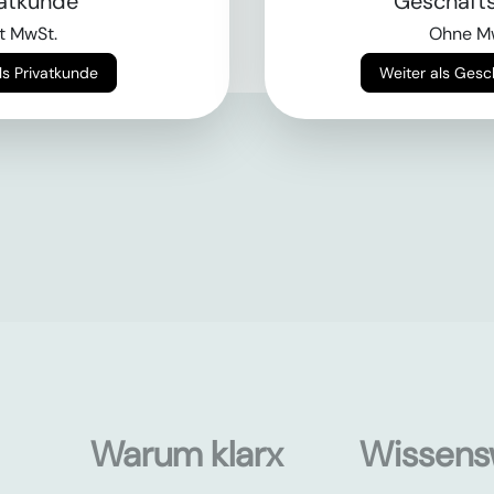
vatkunde
Geschäft
t MwSt.
Ohne M
Weiter als Privatkunde
Weiter als Ges
Warum klarx
Wissens