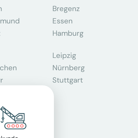
n
Bregenz
tmund
Essen
z
Hamburg
Leipzig
chen
Nürnberg
r
Stuttgart
n