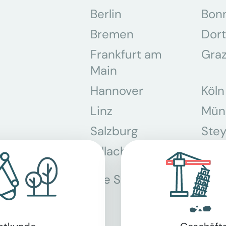
Berlin
Bon
Bremen
Dor
Frankfurt am
Gra
Main
Hannover
Köln
Linz
Mün
Salzburg
Stey
Villach
Wie
Alle Standorte