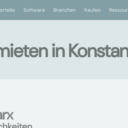
orteile
Software
Branchen
Kaufen
Ressou
mieten in Konsta
arx
chkeiten