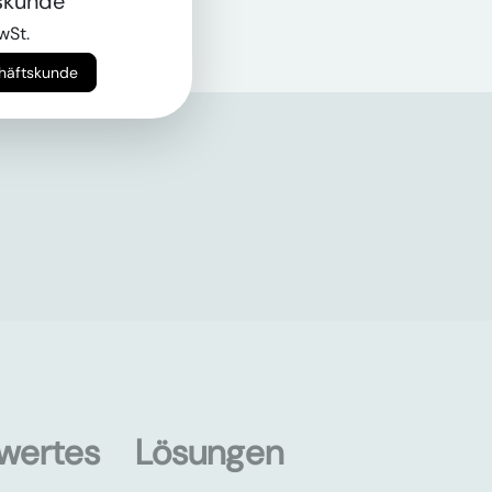
skunde
wSt.
chäftskunde
wertes
Lösungen