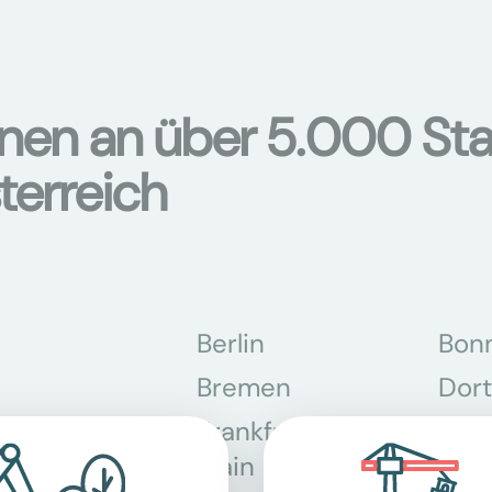
onen an über 5.000 Sta
terreich
Berlin
Bon
Bremen
Dor
Frankfurt am
Gra
Main