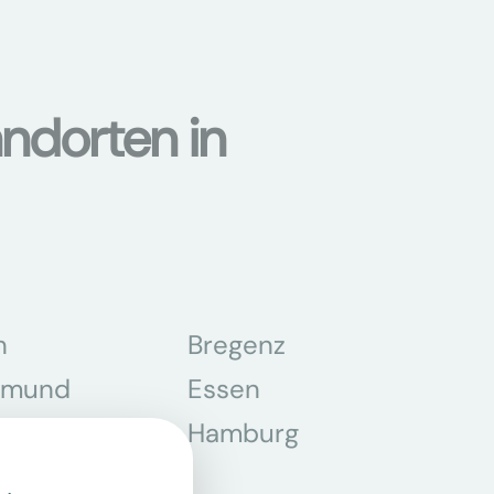
ndorten in
n
Bregenz
tmund
Essen
z
Hamburg