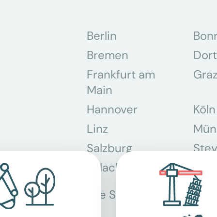
Berlin
Bon
Bremen
Dor
Frankfurt am
Gra
Main
Hannover
Köln
Linz
Mün
Salzburg
Stey
Villach
Wie
Alle Standorte