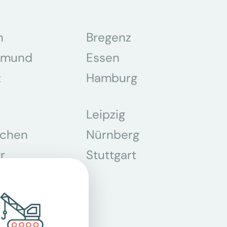
n
Bregenz
tmund
Essen
z
Hamburg
Leipzig
chen
Nürnberg
r
Stuttgart
n