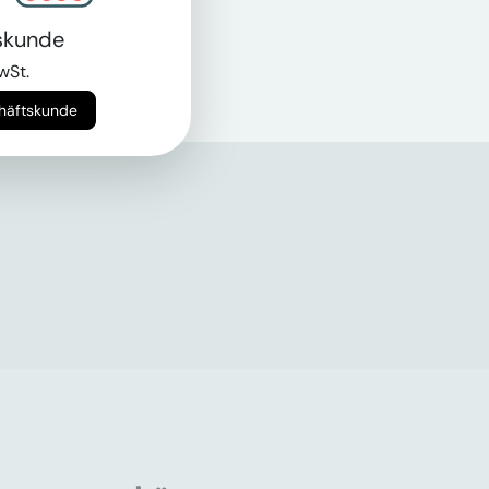
skunde
wSt.
chäftskunde