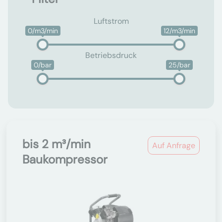
Luftstrom
0/m3/min
12/m3/min
Betriebsdruck
0/bar
25/bar
bis 2 m³/min
Auf Anfrage
Baukompressor