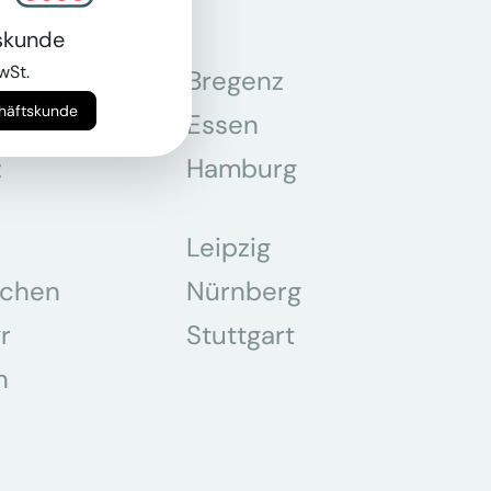
skunde
wSt.
n
Bregenz
chäftskunde
tmund
Essen
z
Hamburg
Leipzig
chen
Nürnberg
r
Stuttgart
n