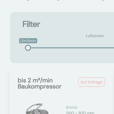
Filter
Luftstrom
0/m3/min
bis 2 m³/min
Auf Anfrage
Baukompressor
Breite
560 - 920 mm