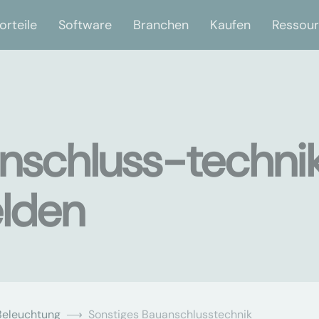
orteile
Software
Branchen
Kaufen
Ressou
nschluss-techni
elden
Beleuchtung
Sonstiges Bauanschlusstechnik