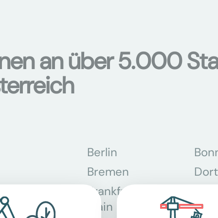
onen an über 5.000 Sta
terreich
Berlin
Bon
Bremen
Dor
Frankfurt am
Gra
Main