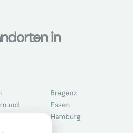
ndorten in
n
Bregenz
tmund
Essen
z
Hamburg