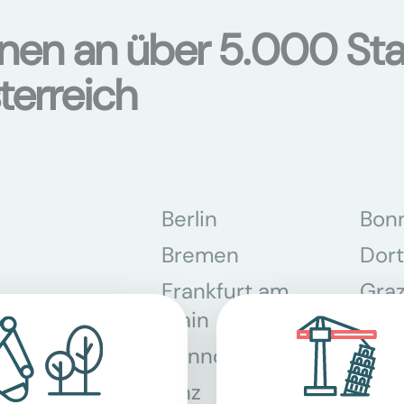
onen an über 5.000 Sta
terreich
Berlin
Bon
Bremen
Dor
Frankfurt am
Gra
Main
Hannover
Köln
Linz
Mün