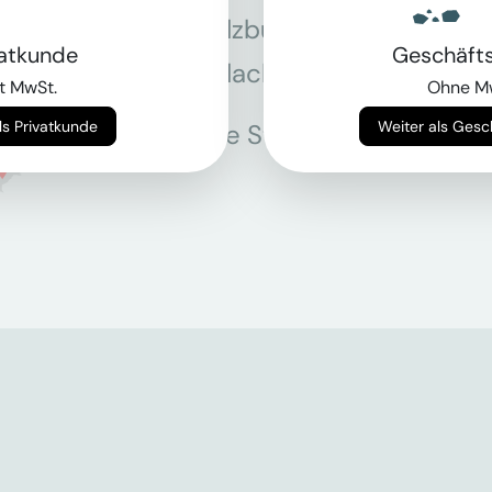
Salzburg
Stey
vatkunde
Geschäft
Villach
Wie
t MwSt.
Ohne M
Weiter als Privatkunde
Weiter als Ges
Alle Standorte