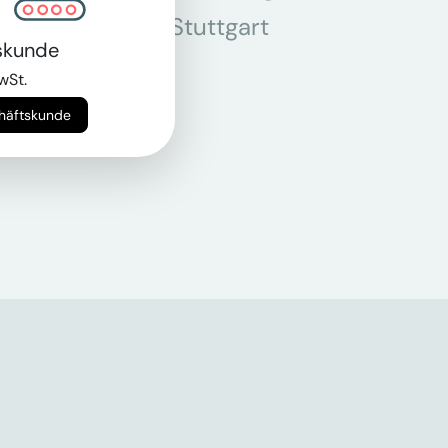
r
Stuttgart
skunde
n
wSt.
chäftskunde