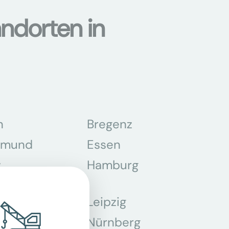
ndorten in
n
Bregenz
tmund
Essen
z
Hamburg
Leipzig
chen
Nürnberg