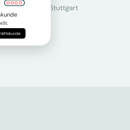
r
Stuttgart
skunde
n
wSt.
chäftskunde