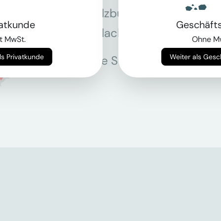
Salzburg
Stey
vatkunde
Geschäft
Villach
Wie
t MwSt.
Ohne M
Weiter als Privatkunde
Weiter als Ges
Alle Standorte