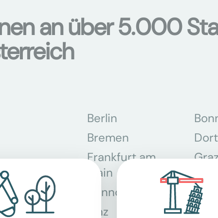
onen an über 5.000 Sta
terreich
Berlin
Bon
Bremen
Dor
Frankfurt am
Gra
Main
Hannover
Köln
Linz
Mün