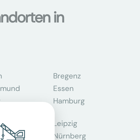
ndorten in
n
Bregenz
tmund
Essen
z
Hamburg
Leipzig
chen
Nürnberg