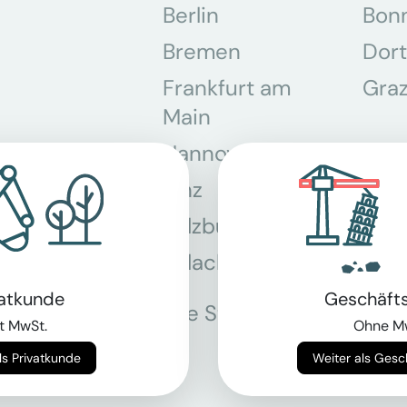
Berlin
Bon
Bremen
Dor
Frankfurt am
Gra
Main
Hannover
Köln
Linz
Mün
Salzburg
Stey
Villach
Wie
vatkunde
Geschäft
Alle Standorte
t MwSt.
Ohne M
Weiter als Privatkunde
Weiter als Ges