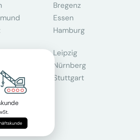
n
Bregenz
tmund
Essen
z
Hamburg
Leipzig
chen
Nürnberg
r
Stuttgart
n
skunde
wSt.
chäftskunde