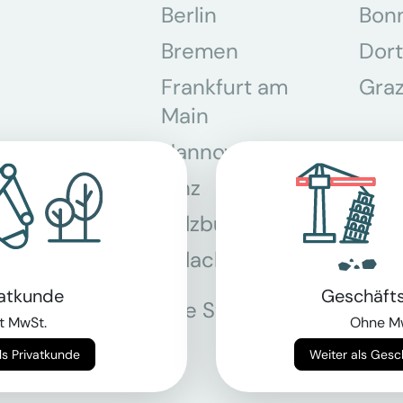
Berlin
Bon
Bremen
Dor
Frankfurt am
Gra
Main
Hannover
Köln
Linz
Mün
Salzburg
Stey
Villach
Wie
vatkunde
Geschäft
Alle Standorte
t MwSt.
Ohne M
Weiter als Privatkunde
Weiter als Ges