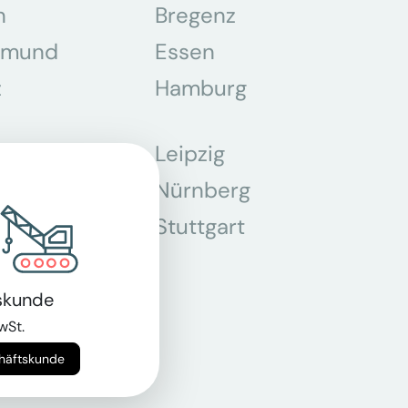
n
Bregenz
tmund
Essen
z
Hamburg
Leipzig
chen
Nürnberg
r
Stuttgart
n
skunde
wSt.
chäftskunde